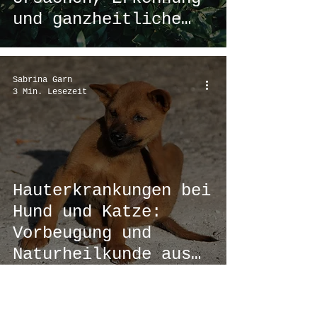
und ganzheitliche
Behandlung
Sabrina Garn
3 Min. Lesezeit
Hauterkrankungen bei
Hund und Katze:
Vorbeugung und
Naturheilkunde aus
Sicht einer
Tierheilpraktikerin
1
/
2