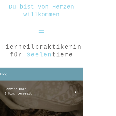
Du bist von Herzen
willkommen
Tierheilpraktikerin
für
Seelen
tiere
Blog
Sabrina Garn
3 Min. Lesezeit