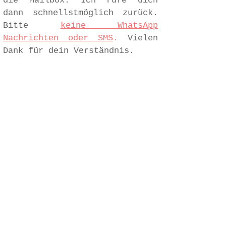
die Mailbox. Ich rufe dich
dann schnellstmöglich zurück.
Bitte
keine WhatsApp
Nachrichten oder SMS
.
Vielen
Dank für dein Verständnis.
Heilkundliche Praxis für Tiere
- Sabrina Garn -
Breiteweg 56 - 39435 Egeln
0170 199 54 17
HeilungfuerSeelentiere@t-online.de
Sachsen Anhalt - Salzlandkreis - Egeln -
Magdeburg - Harz