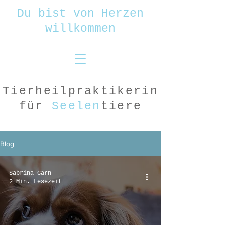
Du bist von Herzen
willkommen
Tierheilpraktikerin
für
Seelen
tiere
Blog
Sabrina Garn
2 Min. Lesezeit