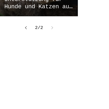
Hunde und Katzen aus
Sicht einer
Tierheilpraktikerin
2
/
2
Heilkundliche Praxis für Tiere
- Sabrina Garn -
Breiteweg 56 - 39435 Egeln
0170 199 54 17
HeilungfuerSeelentiere@t-online.de
Sachsen Anhalt - Salzlandkreis - Egeln -
Magdeburg - Harz