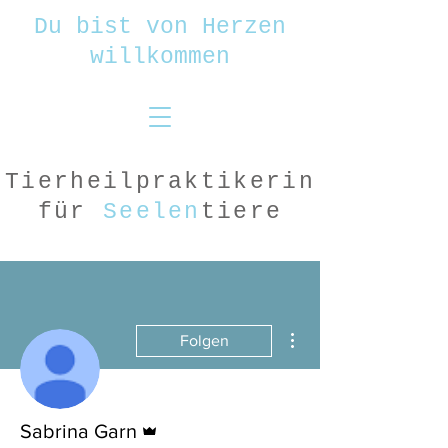
Du bist von Herzen
willkommen
Tierheilpraktikerin
für
Seelen
tiere
Weitere Optionen
Folgen
Administrator
Sabrina Garn