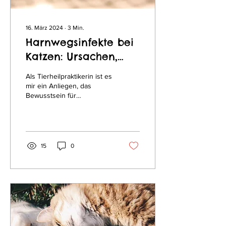
16. März 2024
∙
3
Min.
Harnwegsinfekte bei
Katzen: Ursachen,
Erkennung und
Als Tierheilpraktikerin ist es
ganzheitliche
mir ein Anliegen, das
Bewusstsein für
Therapie
Harnwegsinfekte bei
Katzen zu schärfen und
ganzheitliche Ansätze zur...
15
0