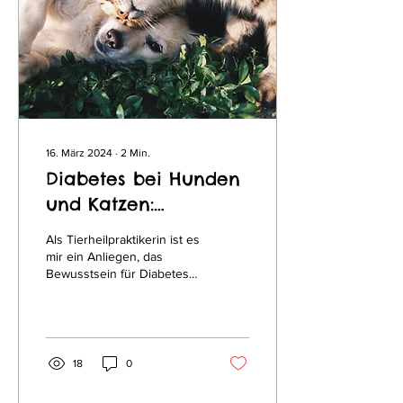
16. März 2024
∙
2
Min.
Diabetes bei Hunden
und Katzen:
Ursachen, Erkennung
Als Tierheilpraktikerin ist es
und ganzheitliche
mir ein Anliegen, das
Bewusstsein für Diabetes
Behandlung
bei Hunden und Katzen zu
schärfen und ganzheitliche
Ansätze...
18
0