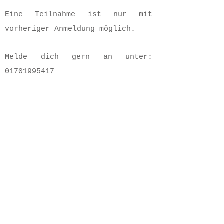
Eine Teilnahme ist nur mit
vorheriger Anmeldung möglich.
Melde dich gern an unter:
01701995417
Heilkundliche Praxis für Tiere
- Sabrina Garn -
Breiteweg 56 - 39435 Egeln
0170 199 54 17
HeilungfuerSeelentiere@t-online.de
Sachsen Anhalt - Salzlandkreis - Egeln -
Magdeburg - Harz