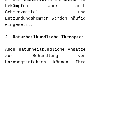
bekämpfen, aber auch 
Schmerzmittel und 
Entzündungshemmer werden häufig 
eingesetzt.
2. 
Naturheilkundliche Therapie:
Auch naturheilkundliche Ansätze 
zur Behandlung von 
Harnwegsinfekten können Ihre 
Samtpfote dabei unterstützen 
wieder gesund zu werden. Je 
nach Ursache ist hier ein 
passendes Mittel in Erwägung zu 
ziehen, immer unter dem Aspekt 
der ganzheitlichen Betrachtung. 
Ihr Tier ist einmalig und 
sollte auch so behandelt 
werden. Da Katzen viele Kräuter 
etc. nicht einnehmen dürfen, 