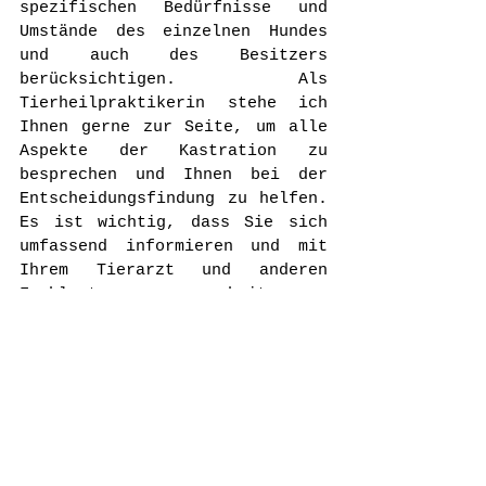
spezifischen Bedürfnisse und 
Umstände des einzelnen Hundes 
und auch des Besitzers 
berücksichtigen. Als 
Tierheilpraktikerin stehe ich 
Ihnen gerne zur Seite, um alle 
Aspekte der Kastration zu 
besprechen und Ihnen bei der 
Entscheidungsfindung zu helfen. 
Es ist wichtig, dass Sie sich 
umfassend informieren und mit 
Ihrem Tierarzt und anderen 
Fachleuten zusammenarbeiten, um 
die bestmögliche Entscheidung 
für die Gesundheit und das 
Wohlbefinden Ihres Hundes zu 
treffen.
---
Sollten Sie sich für eine 