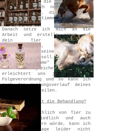
ihr zu mir in die Praxis. Alles
läuft natürlich nur mit einer
Terminabsprache, die wir vorher
telefonisch abstimmen.
Danach setze ich mich an die
Arbeit und erstelle einen auf
dein Tier abgestimmten
Behandlungsplan, der deinem
Liebling bei seinen Beschwerden
unterstützen soll. Die erste
„Bestandsaufnahme“ ist zeitlich
etwas umfangreicher, aber das
erleichtert uns jede künftige
Folgeverordnung und so kann ich
auch den Heilungsverlauf deines
Lieblings beurteilen.
Wie lange dauert die Behandlung?
Das ist tatsächlich von Tier zu
Tier unterschiedlich und auch
wenn ich es gern würde, kann ich
dir diese Frage leider nicht