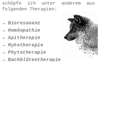
schöpfe ich unter anderem aus
folgenden Therapien:​​
→ Bioresonanz
→ Homöopathie
→ Apitherapie
→ Mykotherapie
→ Phytotherapie
→ Bachblütentherapie
→ Horvi-Enzym-Therapie
→ Biochemie n. Schüssler
→ Orthomolekulare Medizin
→ und weitere
​In meinen Behandlungen geht es
nicht nur darum, irgendwelche
Mittelchen zu verordnen, sondern
vor allem darum, die Grundlage zu
schaffen, dass dein Tier