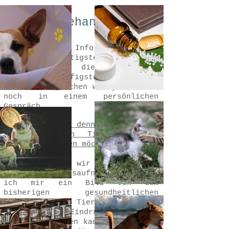
Die Behandlung
Ich breche die Informationen hier
nur auf das Nötigste herunter und
beantworte mal die Fragen, die
man mir am häufigsten stellt. Die
Details besprechen wir ja ohnehin
noch in einem persönlichen
Gespräch.
Wie läuft das denn in etwa ab,
wenn du dein Tier von mir
behandeln lassen möchtest?
Vorerst machen wir eine Anamnese
oder "Bestandsaufnahme", damit
ich mir ein Bild von dem
bisherigen gesundheitlichen
Zustand deines Tieres machen und
ich mir einen Eindruck von deinem
Tier verschaffen kann. Dazu kommt