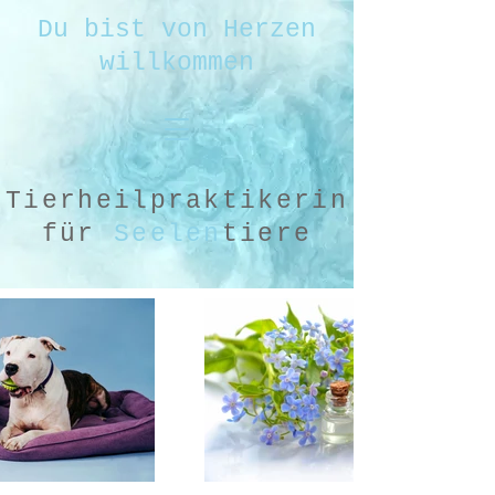
Du bist von Herzen
willkommen
Tierheilpraktikerin
für
Seelen
tiere